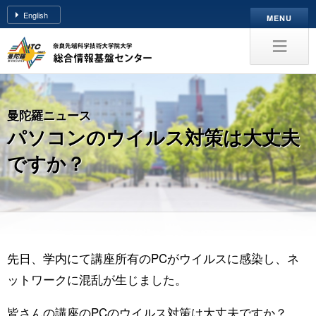
English
NAIST
ITC
奈
良
曼陀羅ニュース
パソコンのウイルス対策は大丈夫
先
ですか？
端
科
学
技
先日、学内にて講座所有のPCがウイルスに感染し、ネ
術
ットワークに混乱が生じました。
大
皆さんの講座のPCのウイルス対策は大丈夫ですか？。