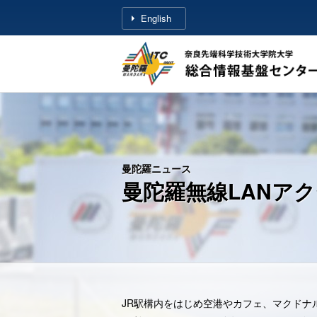
English
NAIST
ITC
奈
良
先
端
曼陀羅ニュース
科
曼陀羅無線LANアク
学
技
術
大
学
JR駅構内をはじめ空港やカフェ、マクドナル