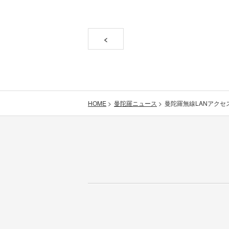
<
曼陀羅ニュース
曼陀羅無線LANアクセス