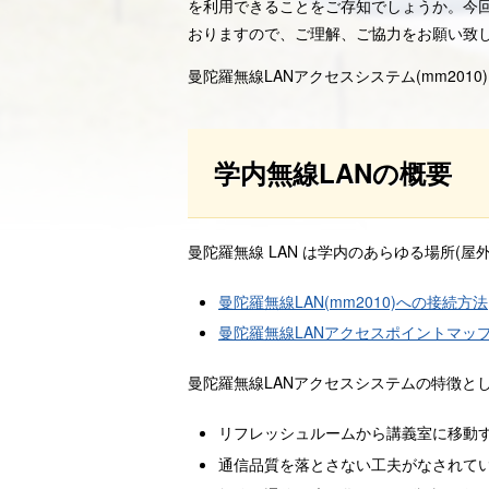
院
を利用できることをご存知でしょうか。今回
大
おりますので、ご理解、ご協力をお願い致
学
曼陀羅無線LANアクセスシステム(mm20
総
合
学内無線LANの概要
情
報
基
曼陀羅無線 LAN は学内のあらゆる場所
盤
曼陀羅無線LAN(mm2010)への接続方法
セ
曼陀羅無線LANアクセスポイントマッ
ン
タ
曼陀羅無線LANアクセスシステムの特徴と
ー
リフレッシュルームから講義室に移動
通信品質を落とさない工夫がなされて